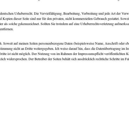
em deutschen Urheberrecht. Die Vervielfältigung, Bearbeitung, Verbreitung und jede Art der Ve
Kopien dieser Seite sind nur für den privaten, nicht kommerziellen Gebrauch gestattet. Soweit 
tter als solche gekennzeichnet. Sollten Sie trotzdem auf eine Urheberrechtsverletzung aufmerk
entfernen.
. Soweit auf meinen Seiten personenbezogene Daten (beispielsweise Name, Anschrift oder eMa
ustimmung nicht an Dritte weitergegeben. Ich weise darauf hin, dass die Datenübertragung im I
Dritte ist nicht möglich. Der Nutzung von im Rahmen der Impressumspflicht veröffentlichten 
ich widersprochen. Der Betreiber der Seiten behält sich ausdrücklich rechtliche Schritte im F