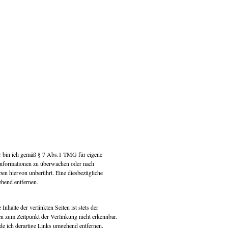
ter bin ich gemäß § 7 Abs.1 TMG für eigene
e Informationen zu überwachen oder nach
ben hiervon unberührt. Eine diesbezügliche
ehend entfernen.
halte der verlinkten Seiten ist stets der
en zum Zeitpunkt der Verlinkung nicht erkennbar.
de ich derartige Links umgehend entfernen.