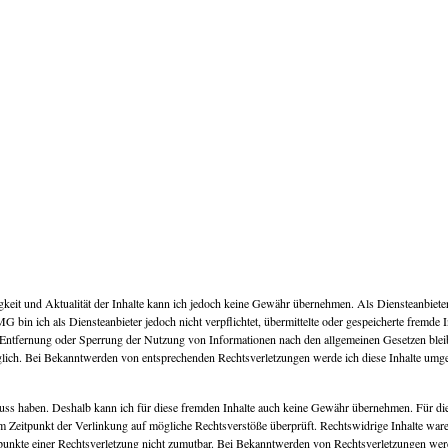
ändigkeit und Aktualität der Inhalte kann ich jedoch keine Gewähr übernehmen. Als Diensteanbie
G bin ich als Diensteanbieter jedoch nicht verpflichtet, übermittelte oder gespeicherte fremd
r Entfernung oder Sperrung der Nutzung von Informationen nach den allgemeinen Gesetzen blei
öglich. Bei Bekanntwerden von entsprechenden Rechtsverletzungen werde ich diese Inhalte umg
uss haben. Deshalb kann ich für diese fremden Inhalte auch keine Gewähr übernehmen. Für die In
zum Zeitpunkt der Verlinkung auf mögliche Rechtsverstöße überprüft. Rechtswidrige Inhalte war
tspunkte einer Rechtsverletzung nicht zumutbar. Bei Bekanntwerden von Rechtsverletzungen wer