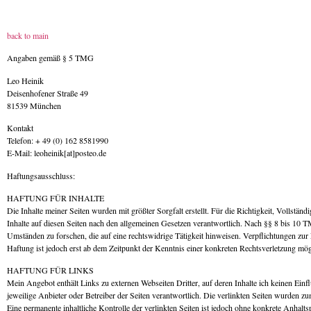
back to main
Angaben gemäß § 5 TMG
Leo Heinik
Deisenhofener Straße 49
81539 München
Kontakt
Telefon: + 49 (0) 162 8581990
E-Mail: leoheinik[at]posteo.de
Haftungsausschluss:
HAFTUNG FÜR INHALTE
Die Inhalte meiner Seiten wurden mit größter Sorgfalt erstellt. Für die Richtigkeit, Vollst
Inhalte auf diesen Seiten nach den allgemeinen Gesetzen verantwortlich. Nach §§ 8 bis 10 TM
Umständen zu forschen, die auf eine rechtswidrige Tätigkeit hinweisen. Verpflichtungen zu
Haftung ist jedoch erst ab dem Zeitpunkt der Kenntnis einer konkreten Rechtsverletzung m
HAFTUNG FÜR LINKS
Mein Angebot enthält Links zu externen Webseiten Dritter, auf deren Inhalte ich keinen Einfl
jeweilige Anbieter oder Betreiber der Seiten verantwortlich. Die verlinkten Seiten wurden 
Eine permanente inhaltliche Kontrolle der verlinkten Seiten ist jedoch ohne konkrete Anhal